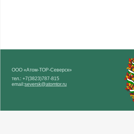
ООО «Атом-ТОР-Северск»
тел.:
+7(3823)787-815
email:
seversk@atomtor.ru